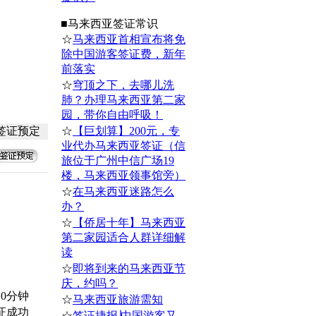
■
马来西亚
签证常识
☆
马来西亚首相宣布将免
除中国游客签证费，新年
前落实
☆
穹顶之下，去哪儿洗
肺？办理马来西亚第二家
园，带你自由呼吸！
签证预定
☆
【巨划算】200元，专
业代办马来西亚签证（信
旅位于广州中信广场19
楼，马来西亚领事馆旁）
☆
在马来西亚迷路怎么
办？
☆
【侨居十年】马来西亚
第二家园适合人群详细解
读
☆
即将到来的马来西亚节
庆，约吗？
0分钟
☆
马来西亚旅游需知
证成功
☆
签证捷报∣中国游客又