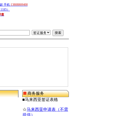
 手机:
13808869400
1185）
详查
商务服务
■
马来西亚
签证表格
☆
马来西亚申请表（不需
提供）