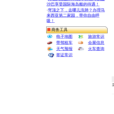
沙巴享受国际海岛般的待遇！
·
穹顶之下，去哪儿洗肺？办理马
来西亚第二家园，带你自由呼
吸！
商务工具
电子地图
旅游常识
带驾租车
会展信息
天气预报
火车查询
签证常识