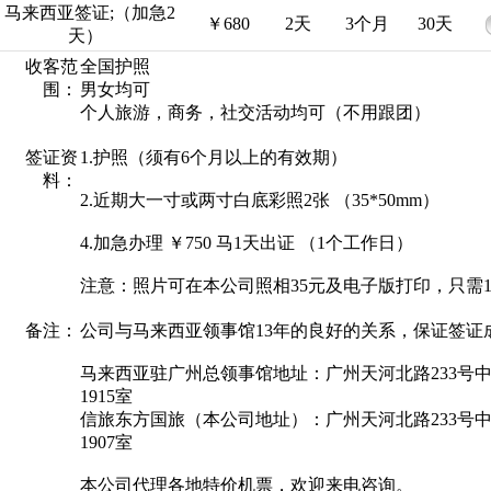
马来西亚签证;（加急2
￥680
2天
3个月
30天
天）
收客范
全国护照
围：
男女均可
个人旅游，商务，社交活动均可（不用跟团）
签证资
1.护照（须有6个月以上的有效期）
料：
2.近期大一寸或两寸白底彩照2张 （35*50mm）
4.加急办理 ￥750 马1天出证 （1个工作日）
注意：照片可在本公司照相35元及电子版打印，只需1
备注：
公司与马来西亚领事馆13年的良好的关系，保证签证
马来西亚驻广州总领事馆地址：广州天河北路233号
1915室
信旅东方国旅（本公司地址）：广州天河北路233号
1907室
本公司代理各地特价机票，欢迎来电咨询。