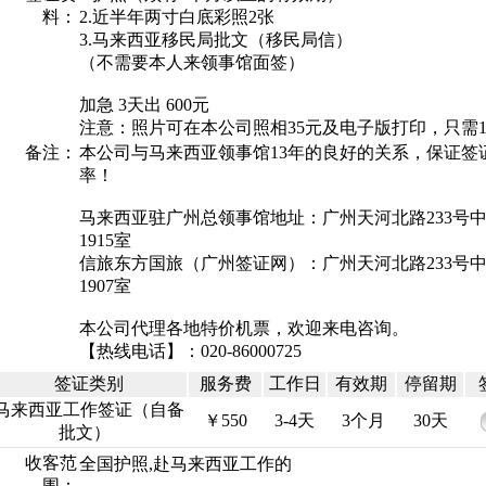
料：
2.近半年两寸白底彩照2张
3.马来西亚移民局批文（移民局信）
（不需要本人来领事馆面签）
加急 3天出 600元
注意：照片可在本公司照相35元及电子版打印，只需1
备注：
本公司与马来西亚领事馆13年的良好的关系，保证签
率！
马来西亚驻广州总领事馆地址：广州天河北路233号
1915室
信旅东方国旅（广州签证网）：广州天河北路233号
1907室
本公司代理各地特价机票，欢迎来电咨询。
【热线电话】：020-86000725
签证类别
服务费
工作日
有效期
停留期
马来西亚工作签证（自备
￥550
3-4天
3个月
30天
批文）
收客范
全国护照,赴马来西亚工作的
围：