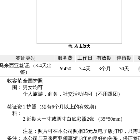
签证类别
服务费
工作日
有效期
停留期
马来西亚签证;（3-4天出
￥450
3-4天
3个月
30天
签）
收客范
全国护照
围：
男女均可
个人旅游，商务，社交活动均可（不用跟团）
签证资
1.护照（须有6个月以上的有效期）
料：
2.近期大一寸或两寸白底彩照2张 （35*50mm）
注意：照片可在本公司照相35元及电子版打印，只需1
备注：
本公司与马来西亚领事馆13年的良好的关系，保证签