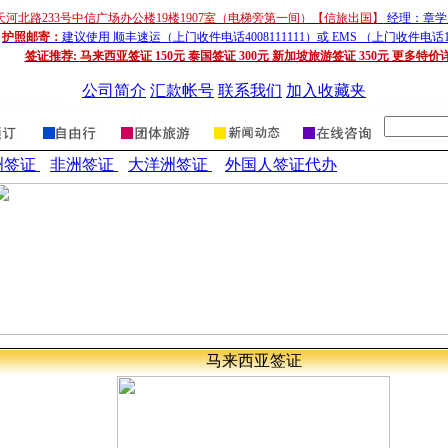
天河北路233号中信广场办公楼19楼1907室（电梯旁第一间）【信旅出国】
经理：章学超
护照邮寄：
建议使用 顺丰速运（上门收件电话4008111111）或 EMS （上门收件电话1
签证推荐:
马来西亚签证 150元 泰国签证 300元 新加坡旅游签证 350元 更多特价
公司简介
汇款帐号
联系我们
加入收藏夹
洲签证
非洲签证
大洋洲签证
外国人签证代办
马来西亚
签
证