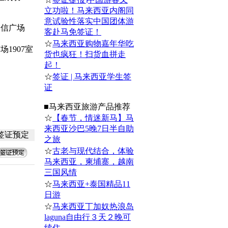
立功啦！马来西亚内阁同
意试验性落实中国团体游
中信广场
客赴马免签证！
☆
马来西亚购物嘉年华吃
1907室
货也疯狂！扫货血拼走
起！
☆
签证 | 马来西亚学生签
证
■
马来西亚
旅游产品推荐
☆
【春节，情迷新马】马
来西亚沙巴5晚7日半自助
签证预定
之旅
☆
古老与现代结合，体验
马来西亚，柬埔寨，越南
三国风情
☆
马来西亚+泰国精品11
日游
☆
马来西亚丁加奴热浪岛
laguna自由行３天２晚可
续住