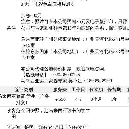
3.大一寸彩色白底相片2张
加急600元
注意：照片可在本公司照相35元及电子版打印，只需1
备注：
公司与马来西亚领事馆13年的良好的关系，保证签证
马来西亚驻广州总领事馆地址：广州天河北路233号
1915室
信旅东方国旅（本公司地址）：广州天河北路233号
1907室
本公司代理各地特价机票，欢迎来电咨询。
【热线电话】：020-86000725
马来西亚第二家园专家 莫小姐：18988838209
签证类别
服务费
工作日
有效期
停留期
马来西亚签证;学生（自备
￥550
3个月
1年
4-5
批文）
收客范
全国护照，赴马来西亚读书的学生
围：
签证资
1.护照（须有6个月以上的有效期）