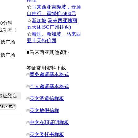
☆
马来西亚吉隆坡，云顶
自由行，震憾价2400元
☆
新加坡,马来西亚瑰丽
0分钟
五天团(SQ广州往返)
成功率！
☆
泰国、新加坡、马来西
亚十天特价团
中信广场
■
马来西亚
其他资料
中信广场
签证常用资料下载
商务邀请基本格式
个人邀请基本格式
签证预定
英文派遣信样板
英文放假信样
中文在职证明样板
英文委托书样板