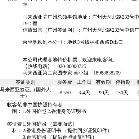
率！
马来西亚驻广州总领事馆地址：广州天河北路233号
1915室
信旅出国（广州签证网）：广州天河北路233号中信广场
乘坐地铁到本公司：地铁3号线林和西路D出口
本公司代理各地特价机票，欢迎来电咨询。
【热线电话】：020-86000725
马来西亚第二家园专家 莫小姐：18988838209
签证类别
服务费
工作日
有效期
停留期
马来西亚签证;（国外人
￥550
3-4天
90天
30天
士）
收客范
非中国护照持有者
围：
1.外国护照 2.香港身份证明书
签证资
1.外国护照 （需要面试）
料：
2.香港身份证明书 （提供回乡证复印件）
3.台湾护照 （提供台胞证复印件）