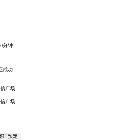
0分钟
证成功
中信广场
中信广场
签证预定