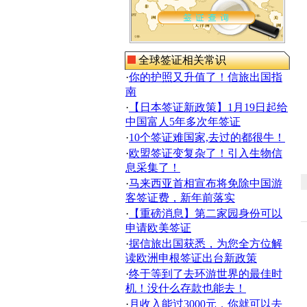
全球签证相关常识
·
你的护照又升值了！信旅出国指
南
·
【日本签证新政策】1月19日起给
中国富人5年多次年签证
·
10个签证难国家,去过的都很牛！
·
欧盟签证变复杂了！引入生物信
息采集了！
·
马来西亚首相宣布将免除中国游
客签证费，新年前落实
·
【重磅消息】第二家园身份可以
申请欧美签证
·
据信旅出国获悉，为您全方位解
读欧洲申根签证出台新政策
·
终于等到了去环游世界的最佳时
机！没什么存款也能去！
·
月收入能过3000元，你就可以去