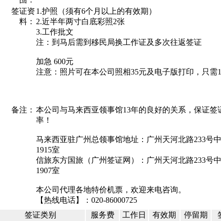
签证资
1.护照（须有6个月以上的有效期）
料：
2.近半年两寸白底彩照2张
3.工作批文
注：到马后需到移民局换工作证及多次往返签证
加急 600元
注意：照片可在本公司照相35元及电子版打印，只需1
备注：
本公司与马来西亚领事馆13年的良好的关系，保证签
率！
马来西亚驻广州总领事馆地址：广州天河北路233号
1915室
信旅东方国旅（广州签证网）：广州天河北路233号
1907室
本公司代理各地特价机票，欢迎来电咨询。
【热线电话】：020-86000725
签证类别
服务费
工作日
有效期
停留期