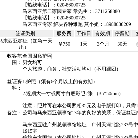
【热线电话】：020-86000725
马来西亚第二家园专家 章先生：13711258880
【热线电话】：020-86000725
马来西亚专家 解决各种难题 莫小姐：18988838209
签证类别
服务费
工作日
有效期
停留期
马来西亚签证（加急一天
￥750
1天
3个月
30天
出）
收客范
全国因私护照
围：
男女均可
个人旅游，商务，社交活动均可（不用跟团）
签证资
1.护照（须有6个月以上的有效期）
料：
2.近期大一寸或两寸白底彩照2张 （35*50mm）
注意：照片可在本公司照相35元及电子版打印，只需1
备注：
公司与马来西亚领事馆13年的良好的关系，保证签证
马来西亚驻广州总领事馆地址：广州天河北路233号
1915室
信旅东方国旅（本公司地址）：广州天河北路233号