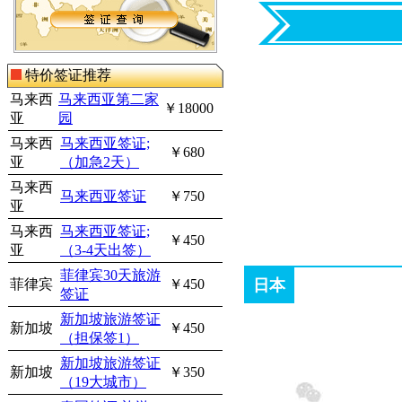
特价签证推荐
马来西
马来西亚第二家
￥18000
亚
园
马来西
马来西亚签证;
￥680
亚
（加急2天）
马来西
马来西亚签证
￥750
亚
马来西
马来西亚签证;
￥450
亚
（3-4天出签）
菲律宾30天旅游
菲律宾
￥450
日本
签证
新加坡旅游签证
新加坡
￥450
（担保签1）
新加坡旅游签证
新加坡
￥350
（19大城市）