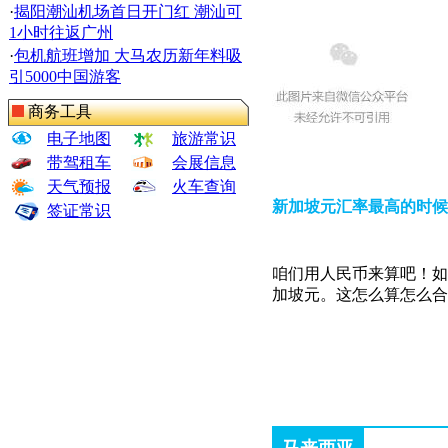
·
揭阳潮汕机场首日开门红 潮汕可
1小时往返广州
·
包机航班增加 大马农历新年料吸
引5000中国游客
商务工具
电子地图
旅游常识
带驾租车
会展信息
天气预报
火车查询
新加坡元汇率最高的时候
签证常识
咱们用人民币来算吧！如果
加坡元。这怎么算怎么合