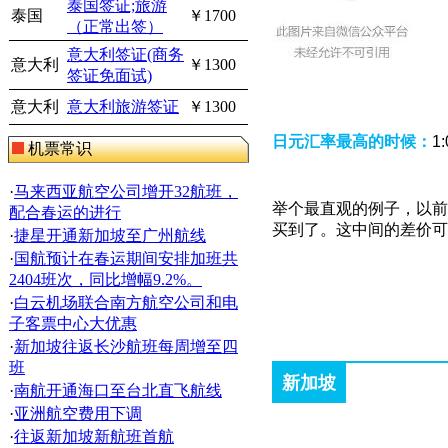
泰国签证;旅游
泰国
￥1700
（正常出签）
意大利签证(商务
意大利
￥1300
签证免面试)
意大利
意大利旅游签证
￥1300
日元汇率最高的时候：
1
机票常识
·
马来西亚航空公司增开32航班，
举个最直观的例子，以前
配合春运的进行
买到了。这中间的差价可
·
捷星开通新加坡至广州航线
·
国航预计在春运期间安排加班共
2404班次，同比增幅9.2%。
·
白云机场联合南方航空公司和电
子客票中心大优惠
·
新加坡往返长沙航班每周增至四
班
新加坡
·
南航开通海口至台北直飞航线
·
亚洲航空费用下调
·
往返新加坡新航班首航