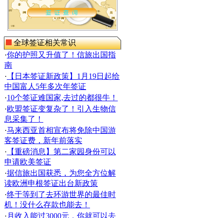
全球签证相关常识
·
你的护照又升值了！信旅出国指
南
·
【日本签证新政策】1月19日起给
中国富人5年多次年签证
·
10个签证难国家,去过的都很牛！
·
欧盟签证变复杂了！引入生物信
息采集了！
·
马来西亚首相宣布将免除中国游
客签证费，新年前落实
·
【重磅消息】第二家园身份可以
申请欧美签证
·
据信旅出国获悉，为您全方位解
读欧洲申根签证出台新政策
·
终于等到了去环游世界的最佳时
机！没什么存款也能去！
·
月收入能过3000元，你就可以去