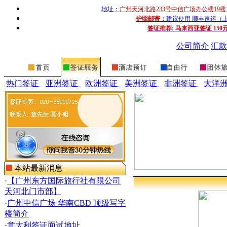
地址：
广州天河北路233号中信广场办公楼19楼
护照邮寄：
建议使用 顺丰速运（上门收
签证推荐:
马来西亚签证 150
公司简介
汇款
热门签证
亚洲签证
欧洲签证
美洲签证
非洲签证
大洋
本站最新消息
·
【广州东方国际旅行社有限公司
天河北门市部】
·
广州中信广场 华南CBD 顶级写字
楼简介
·
意大利签证面试地址