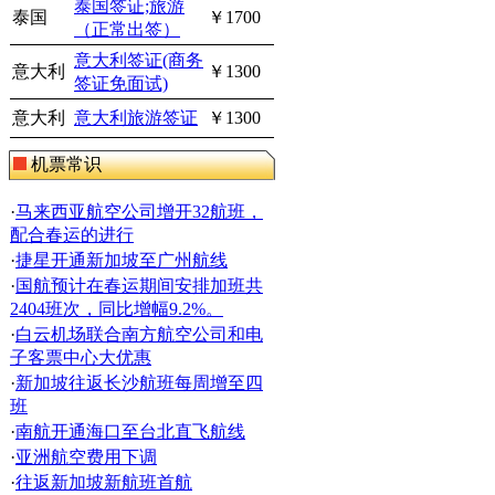
泰国签证;旅游
泰国
￥1700
（正常出签）
意大利签证(商务
意大利
￥1300
签证免面试)
意大利
意大利旅游签证
￥1300
机票常识
·
马来西亚航空公司增开32航班，
配合春运的进行
·
捷星开通新加坡至广州航线
·
国航预计在春运期间安排加班共
2404班次，同比增幅9.2%。
·
白云机场联合南方航空公司和电
子客票中心大优惠
·
新加坡往返长沙航班每周增至四
班
·
南航开通海口至台北直飞航线
·
亚洲航空费用下调
·
往返新加坡新航班首航