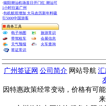
·
揭阳潮汕机场首日开门红 潮汕可
1小时往返广州
·
包机航班增加 大马农历新年料吸
引5000中国游客
商务工具
电子地图
旅游常识
带驾租车
会展信息
天气预报
火车查询
签证常识
广州签证网
公司简介
网站导航
汇
因特惠政策经常变动，价格有可能
来