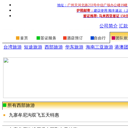
地址：
广州天河北路233号中信广场办公楼19楼
护照邮寄：
建议使用 顺丰速运（上门收
签证推荐:
马来西亚签证 150
公司简介
汇款
台湾旅游
短途旅游
西部旅游
华东旅游
海南三亚旅游
港澳
所有
西部旅游
九寨牟尼沟双飞五天特惠