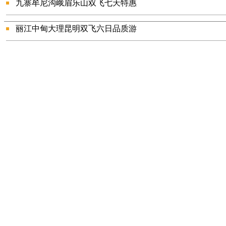
九寨牟尼沟峨眉乐山双飞七天特惠
丽江中甸大理昆明双飞六日品质游