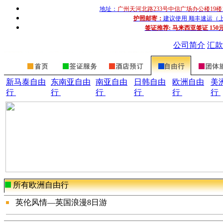
地址：
广州天河北路233号中信广场办公楼19楼
护照邮寄：
建议使用 顺丰速运（上门收
签证推荐:
马来西亚签证 150
公司简介
汇款
新马泰自由
东南亚自由
南亚自由
日韩自由
欧洲自由
美
行
行
行
行
行
行
所有
欧洲自由行
英伦风情—英国浪漫8日游