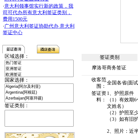
·
意大利领事馆实行新的政策，我
司可代办所有意大利签证类别，
费用1500元
·
广州意大利签证协助代办 意大利
签证中心
区域选择：
签证类别
摩洛哥商务签证
收客范
国家选择：
全国各省(面
围：
签证资
1、护照原件
料：
（1）有效期
签证类别：
文姓名）
（2）护照至
（3）如有旧
2、照片：近