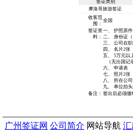
签证类别
摩洛哥旅游签证
收客范
全国
围：
签证资
一、 护照原件
料：
二、 身份证
三、 公司在职
四、 名片2张
五、 5万元
（无出国记录
六、 申请表
七、 照片2张
八、 所在公
九、 单位抬头
备注：
签出后必须缴纳
广州签证网
公司简介
网站导航
汇