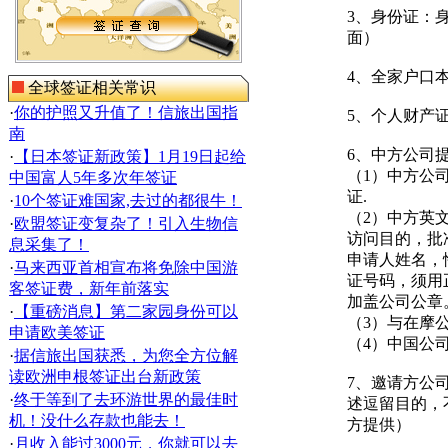
3、身份证：
面）
4、全家户口本
全球签证相关常识
·
你的护照又升值了！信旅出国指
5、个人财产
南
6、中方公司
·
【日本签证新政策】1月19日起给
（1）中方公
中国富人5年多次年签证
证.
·
10个签证难国家,去过的都很牛！
（2）中方英
·
欧盟签证变复杂了！引入生物信
访问目的，批
息采集了！
申请人姓名，
·
马来西亚首相宣布将免除中国游
证号码，须用
客签证费，新年前落实
加盖公司公章
·
【重磅消息】第二家园身份可以
（3）与在摩
申请欧美签证
（4）中国公
·
据信旅出国获悉，为您全方位解
读欧洲申根签证出台新政策
7、邀请方公
·
终于等到了去环游世界的最佳时
述逗留目的，
机！没什么存款也能去！
方提供）
·
月收入能过3000元，你就可以去