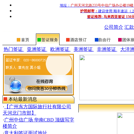
地址：
广州天河北路233号中信广场办公楼19楼
护照邮寄：
建议使用 顺丰速运（上门收
签证推荐:
马来西亚签证 150
公司简介
汇款
热门签证
亚洲签证
欧洲签证
美洲签证
非洲签证
大洋
本站最新消息
·
【广州东方国际旅行社有限公司
天河北门市部】
·
广州中信广场 华南CBD 顶级写字
楼简介
·
意大利签证面试地址