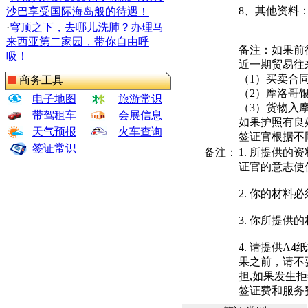
8、其他资料
沙巴享受国际海岛般的待遇！
·
穹顶之下，去哪儿洗肺？办理马
来西亚第二家园，带你自由呼
备注：如果前
吸！
近一期贸易往
（1）买卖合
商务工具
（2）摩洛哥
电子地图
旅游常识
（3）货物入
带驾租车
会展信息
如果护照有良
天气预报
火车查询
签证官根据不
签证常识
备注：
1. 所提供
证官的意志使
2. 你的材料
3. 你所提
4. 请提供
果之前，请不
担,如果发生
签证费和服务