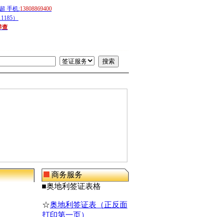
 手机:
13808869400
1185）
详查
商务服务
■
奥地利
签证表格
☆
奥地利签证表（正反面
打印第一页）