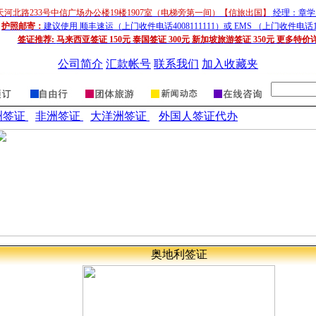
天河北路233号中信广场办公楼19楼1907室（电梯旁第一间）【信旅出国】
经理：章学超
护照邮寄：
建议使用 顺丰速运（上门收件电话4008111111）或 EMS （上门收件电话1
签证推荐:
马来西亚签证 150元 泰国签证 300元 新加坡旅游签证 350元 更多特价
公司简介
汇款帐号
联系我们
加入收藏夹
洲签证
非洲签证
大洋洲签证
外国人签证代办
奥地利
签
证