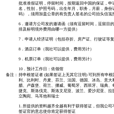
批准准假证明，停留时间，按期返回中国的保证，申
名，性别，护照号码，出生年月，职务，月薪，身份
码），须用加盖公章的有负责人签名的公司抬头信笺
6．邀请方公司发的邀请函（须有逗留时间，逗留目
排及标明境外费用由哪一方提供）
7．申请人经济证明（包括存折、房产证、行驶证等
8．酒店订单（我社可以提供，费用另计）
9．机票订单（我社可以提供，费用另计）
10．预计工作日：依领馆
备注：
持申根签证者 (如果签证上无其它注明) 可到所有申根国
利、比利时、丹麦、芬兰、法国、德国、冰岛、意大
腊、卢森堡、荷兰、挪威、葡萄牙、西班牙、瑞典、
捷克、斯洛伐克、斯洛文尼亚、波兰、爱沙尼亚、拉
立陶宛、马耳他和瑞士
1. 所提供的资料越齐全越有利于获得签证，但我公司
签证官的意志使你肯定获得签证