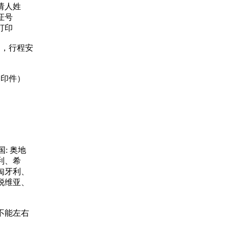
请人姓
证号
打印
的，行程安
复印件）
: 奥地
利、希
匈牙利、
脱维亚、
不能左右