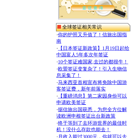
全球签证相关常识
·
你的护照又升值了！信旅出国指
南
·
【日本签证新政策】1月19日起给
中国富人5年多次年签证
·
10个签证难国家,去过的都很牛！
·
欧盟签证变复杂了！引入生物信
息采集了！
·
马来西亚首相宣布将免除中国游
客签证费，新年前落实
·
【重磅消息】第二家园身份可以
申请欧美签证
·
据信旅出国获悉，为您全方位解
读欧洲申根签证出台新政策
·
终于等到了去环游世界的最佳时
机！没什么存款也能去！
·
月收入能过3000元，你就可以去