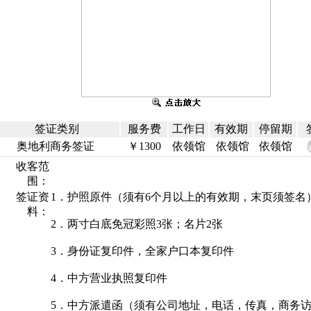
签证类别
服务费
工作日
有效期
停留期
奥地利商务签证
￥1300
依领馆
依领馆
依领馆
收客范
围：
签证资
1．护照原件（须有6个月以上的有效期，末页须签名
料：
2．两寸白底免冠彩照3张；名片2张
3．身份证复印件，全家户口本复印件
4．中方营业执照复印件
5．中方派遣函（须有公司地址，电话，传真，商务