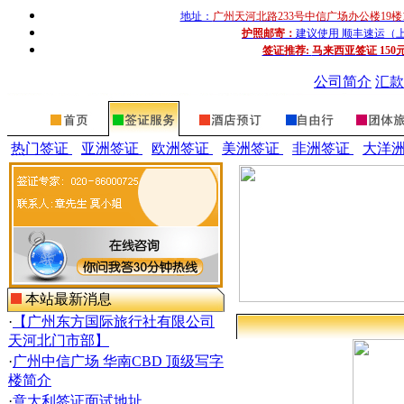
地址：
广州天河北路233号中信广场办公楼19楼
护照邮寄：
建议使用 顺丰速运（上门收
签证推荐:
马来西亚签证 150
公司简介
汇款
热门签证
亚洲签证
欧洲签证
美洲签证
非洲签证
大洋
本站最新消息
·
【广州东方国际旅行社有限公司
天河北门市部】
·
广州中信广场 华南CBD 顶级写字
楼简介
·
意大利签证面试地址