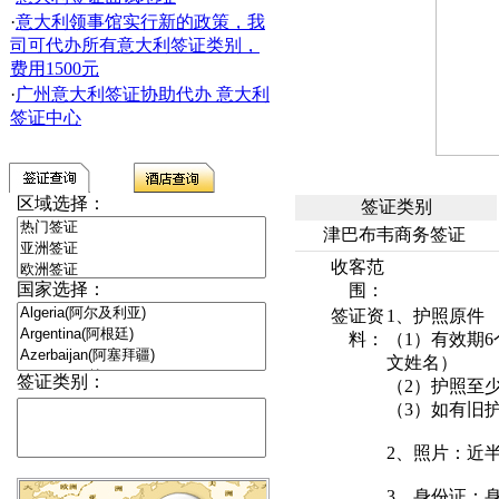
·
意大利领事馆实行新的政策，我
司可代办所有意大利签证类别，
费用1500元
·
广州意大利签证协助代办 意大利
签证中心
区域选择：
签证类别
津巴布韦商务签证
收客范
国家选择：
围：
签证资
1、护照原件
料：
（1）有效期
文姓名）
签证类别：
（2）护照至
（3）如有旧
2、照片：近
3、身份证：