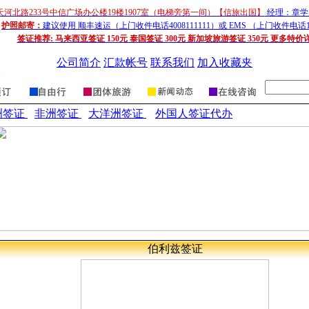
天河北路233号中信广场办公楼19楼1907室（电梯旁第一间）【信旅出国】
经理：章学超
护照邮寄：
建议使用 顺丰速运（上门收件电话4008111111）或 EMS （上门收件电话1
签证推荐:
马来西亚签证 150元 泰国签证 300元 新加坡旅游签证 350元 更多特价
公司简介
汇款帐号
联系我们
加入收藏夹
洲签证
非洲签证
大洋洲签证
外国人签证代办
伯利兹
签
证