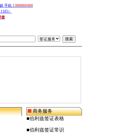
 手机:
13808869400
1185）
详查
商务服务
■
伯利兹
签证表格
■
伯利兹
签证常识