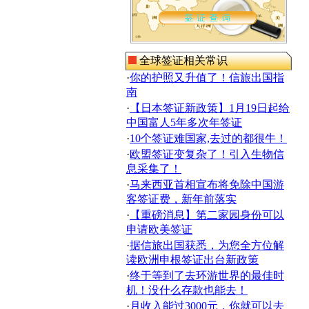
全球签证相关常识
·
你的护照又升值了！信旅出国指
南
·
【日本签证新政策】1月19日起给
中国富人5年多次年签证
·
10个签证难国家,去过的都很牛！
·
欧盟签证变复杂了！引入生物信
息采集了！
·
马来西亚首相宣布将免除中国游
客签证费，新年前落实
·
【重磅消息】第二家园身份可以
申请欧美签证
·
据信旅出国获悉，为您全方位解
读欧洲申根签证出台新政策
·
终于等到了去环游世界的最佳时
机！没什么存款也能去！
·
月收入能过3000元，你就可以去