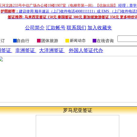
天河北路233号中信广场办公楼19楼1907室（电梯旁第一间）【信旅出国】
经理：章学超
护照邮寄：
建议使用 顺丰速运（上门收件电话4008111111）或 EMS （上门收件电话1
签证推荐:
马来西亚签证 150元 泰国签证 300元 新加坡旅游签证 350元 更多特价
公司简介
汇款帐号
联系我们
加入收藏夹
洲签证
非洲签证
大洋洲签证
外国人签证代办
罗马尼亚
签
证