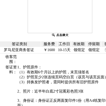
签证类别
服务费
工作日
有效期
停留期
罗马尼亚商务签证
￥1600
10-15天
领馆定
领馆定
收客范
围：
签证资
1、护照原件：
料：
（1）有效期6个月以上的护照，末页须签名
（2）护照至少2张连续页码空白页（该页与该页反面
（3）持换发护照者，需同时提供所有旧护照原件
2、照片：近半年白底2寸冠冕彩色照3张
3、身份证：身份证正反两面复印件1份（用A4纸复印
面）