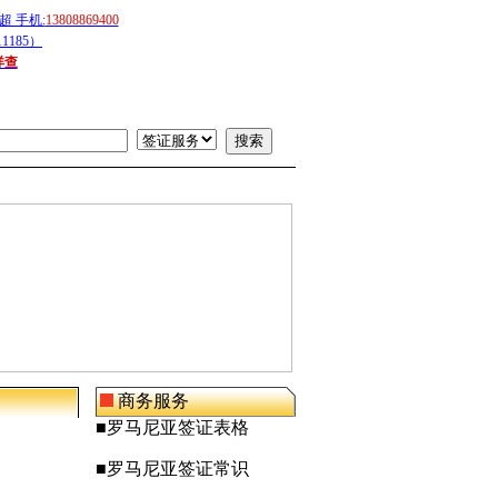
 手机:
13808869400
1185）
详查
商务服务
■
罗马尼亚
签证表格
■
罗马尼亚
签证常识