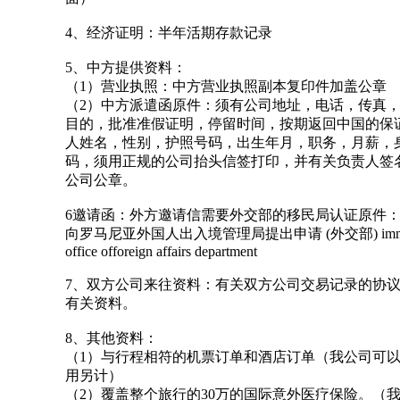
4、经济证明：半年活期存款记录
5、中方提供资料：
（1）营业执照：中方营业执照副本复印件加盖公章
（2）中方派遣函原件：须有公司地址，电话，传真
目的，批准准假证明，停留时间，按期返回中国的保
人姓名，性别，护照号码，出生年月，职务，月薪，
码，须用正规的公司抬头信签打印，并有关负责人签
公司公章。
6邀请函：外方邀请信需要外交部的移民局认证原件
向罗马尼亚外国人出入境管理局提出申请 (外交部) immigr
office offoreign affairs department
7、双方公司来往资料：有关双方公司交易记录的协
有关资料。
8、其他资料：
（1）与行程相符的机票订单和酒店订单（我公司可
用另计）
（2）覆盖整个旅行的30万的国际意外医疗保险。（