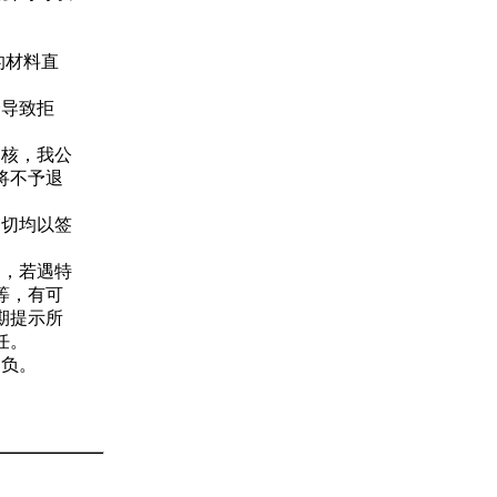
的材料直
会导致拒
审核，我公
将不予退
一切均以签
。
间，若遇特
等，有可
期提示所
任。
自负。
！