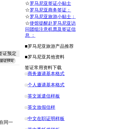
☆
罗马尼亚签证小贴士
☆
罗马尼亚商务签证：
☆
罗马尼亚旅游小贴士：
☆
使馆提醒赴罗马尼亚访
问团组注意机票及签证信
息 ：
■
罗马尼亚
旅游产品推荐
签证预定
■
罗马尼亚
其他资料
签证常用资料下载
商务邀请基本格式
个人邀请基本格式
）
英文派遣信样板
英文放假信样
中文在职证明样板
在同一