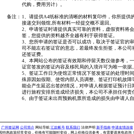
代购，费用另计）。
备注：
1、请提供A4纸标准的清晰的材料复印件，你所提供
接递交到领馆,所有材料一经提交概不退回。
2、申请签证时请提供真实可靠的资料，虚假资料将
签，您提供的资料越齐全越有利于获得签证。
3、您所申请的签证是否可以成功，取决于签证官的
司不能左右签证官的意志，若最终发生拒签，本公司
还签证费。
4、本网站公布的签证有效期和停留天数仅做参考，
证官签发的签证内容及移民局的入境许可为唯一依据
5、签证工作日为使馆正常情况下签发签证的处理时
殊原因如假期、使馆内部人员调整、签证打印机故障
能会产生延迟出签的情况，对申请人根据签证预计日
进行旅程安排所造成经济损失，本公司不承担任何责
6、由于签证未出而预购机票所造成的损失由申请人
广州签证网
公司简介
网站导航
汇款帐号
联系我们
法律声明
新手指南
申请友情连接
因特惠政策经常变动，价格有可能随时变动，网上价格仅供参考，有需要请来电咨询