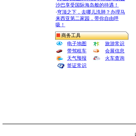
沙巴享受国际海岛般的待遇！
·
穹顶之下，去哪儿洗肺？办理马
来西亚第二家园，带你自由呼
吸！
商务工具
电子地图
旅游常识
带驾租车
会展信息
天气预报
火车查询
签证常识