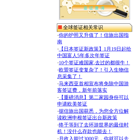
全球签证相关常识
·
你的护照又升值了！信旅出国指
南
·
【日本签证新政策】1月19日起给
中国富人5年多次年签证
·
10个签证难国家,去过的都很牛！
·
欧盟签证变复杂了！引入生物信
息采集了！
·
马来西亚首相宣布将免除中国游
客签证费，新年前落实
·
【重磅消息】第二家园身份可以
申请欧美签证
·
据信旅出国获悉，为您全方位解
读欧洲申根签证出台新政策
·
终于等到了去环游世界的最佳时
机！没什么存款也能去！
·
月收入能过3000元，你就可以去