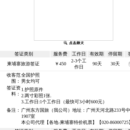
签证类别
服务费
工作日
有效期
停留期
2-3个工
柬埔寨旅游签证
￥450
90天
30天
作日
收客范
全国护照
围：
男女均可
签证资
1.护照原件
料：
2.两寸彩照1张.
3.工作日:1个工作日（最快可3小时600元）
备注：
广州东方国旅（我公司）地址：广州天河北路233号
1907室
本公司代理【各地-柬埔寨特价机票】【020-86000725