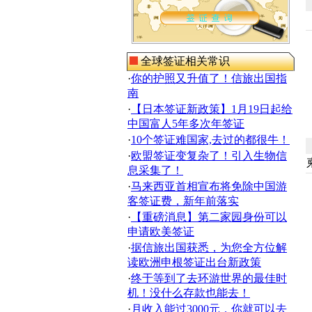
全球签证相关常识
·
你的护照又升值了！信旅出国指
南
·
【日本签证新政策】1月19日起给
中国富人5年多次年签证
·
10个签证难国家,去过的都很牛！
·
欧盟签证变复杂了！引入生物信
息采集了！
·
马来西亚首相宣布将免除中国游
客签证费，新年前落实
·
【重磅消息】第二家园身份可以
申请欧美签证
·
据信旅出国获悉，为您全方位解
读欧洲申根签证出台新政策
·
终于等到了去环游世界的最佳时
机！没什么存款也能去！
·
月收入能过3000元，你就可以去