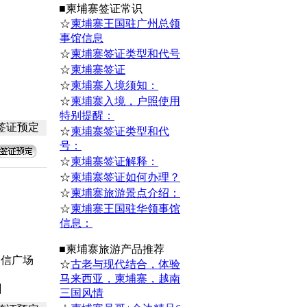
■
柬埔寨
签证常识
☆
柬埔寨王国驻广州总领
事馆信息
☆
柬埔寨签证类型和代号
☆
柬埔寨签证
☆
柬埔寨入境须知：
☆
柬埔寨入境，户照使用
特别提醒：
签证预定
☆
柬埔寨签证类型和代
号：
☆
柬埔寨签证解释：
☆
柬埔寨签证如何办理？
☆
柬埔寨旅游景点介绍：
☆
柬埔寨王国驻华领事馆
信息：
■
柬埔寨
旅游产品推荐
中信广场
☆
古老与现代结合，体验
马来西亚，柬埔寨，越南
】
三国风情