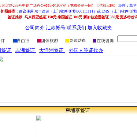
天河北路233号中信广场办公楼19楼1907室（电梯旁第一间）【信旅出国】
经理：章学超
护照邮寄：
建议使用 顺丰速运（上门收件电话4008111111）或 EMS （上门收件电话1
签证推荐:
马来西亚签证 150元 泰国签证 300元 新加坡旅游签证 350元 更多特价
公司简介
汇款帐号
联系我们
加入收藏夹
洲签证
非洲签证
大洋洲签证
外国人签证代办
柬埔寨
签
证