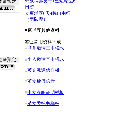
☆
柬埔寨吴哥+金边精品6
签证预定
日游
☆
柬埔寨6天4晚自由行
（团队票）
■
柬埔寨
其他资料
签证常用资料下载
商务邀请基本格式
个人邀请基本格式
签证预定
英文派遣信样板
英文放假信样
中文在职证明样板
英文委托书样板