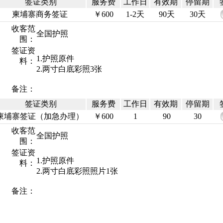
签证类别
服务费
工作日
有效期
停留期
柬埔寨商务签证
￥600
1-2天
90天
30天
收客范
全国护照
围：
签证资
1.护照原件
料：
2.两寸白底彩照3张
备注：
签证类别
服务费
工作日
有效期
停留期
柬埔寨签证（加急办理）
￥600
1
90
30
收客范
全国护照
围：
签证资
1.护照原件
料：
2.两寸白底彩照照片1张
备注：