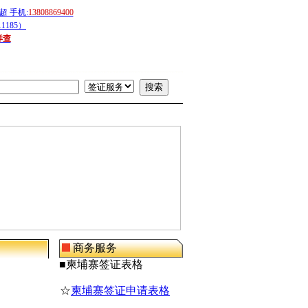
 手机:
13808869400
1185）
详查
商务服务
■
柬埔寨
签证表格
☆
柬埔寨签证申请表格