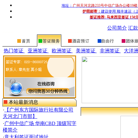
地址：
广州天河北路233号中信广场办公楼19楼
护照邮寄：
建议使用 顺丰速运（上门收
签证推荐:
马来西亚签证 150
公司简介
汇款
热门签证
亚洲签证
欧洲签证
美洲签证
非洲签证
大洋
本站最新消息
·
【广州东方国际旅行社有限公司
天河北门市部】
·
广州中信广场 华南CBD 顶级写字
楼简介
·
意大利签证面试地址