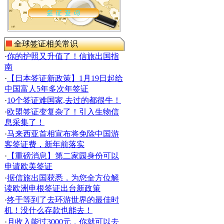
全球签证相关常识
·
你的护照又升值了！信旅出国指
南
·
【日本签证新政策】1月19日起给
中国富人5年多次年签证
·
10个签证难国家,去过的都很牛！
·
欧盟签证变复杂了！引入生物信
息采集了！
·
马来西亚首相宣布将免除中国游
客签证费，新年前落实
·
【重磅消息】第二家园身份可以
申请欧美签证
·
据信旅出国获悉，为您全方位解
读欧洲申根签证出台新政策
·
终于等到了去环游世界的最佳时
机！没什么存款也能去！
·
月收入能过3000元，你就可以去