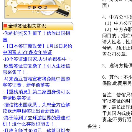
面）
4、中方公司
（1）中方公
全球签证相关常识
（2）中方在
·
你的护照又升值了！信旅出国指
问目的，批准
南
请人姓名，性
·
【日本签证新政策】1月19日起给
号码，须用正
中国富人5年多次年签证
盖公司公章。
·
10个签证难国家,去过的都很牛！
5、邀请方提
·
欧盟签证变复杂了！引入生物信
息采集了！
6、其他：不少
·
马来西亚首相宣布将免除中国游
保险,此费用
客签证费，新年前落实
·
【重磅消息】第二家园身份可以
备注：使馆只
申请欧美签证
审批签证的时
·
据信旅出国获悉，为您全方位解
定，最长出现
读欧洲申根签证出台新政策
于其国内或使
·
终于等到了去环游世界的最佳时
责,恕不另行
机！没什么存款也能去！
备注：
·
月收入能过3000元，你就可以去