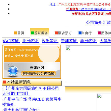
地址：
广州天河北路233号中信广场办公楼19楼
护照邮寄：
建议使用 顺丰速运（上门收
签证推荐:
马来西亚签证 150
公司简介
汇款
热门签证
亚洲签证
欧洲签证
美洲签证
非洲签证
大洋
本站最新消息
·
【广州东方国际旅行社有限公司
天河北门市部】
·
广州中信广场 华南CBD 顶级写字
楼简介
·
意大利签证面试地址