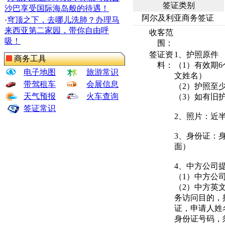
签证类别
沙巴享受国际海岛般的待遇！
阿尔及利亚商务签证
·
穹顶之下，去哪儿洗肺？办理马
来西亚第二家园，带你自由呼
收客范
吸！
围：
签证资
1、护照原件
商务工具
料：
（1）有效期
电子地图
旅游常识
文姓名）
带驾租车
会展信息
（2）护照至
天气预报
火车查询
（3）如有旧
签证常识
2、照片：近
3、身份证：
面）
4、中方公司
（1）中方公
（2）中方英
务访问目的，
证，申请人姓
身份证号码，