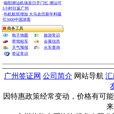
·
揭阳潮汕机场首日开门红 潮汕可
1小时往返广州
·
包机航班增加 大马农历新年料吸
引5000中国游客
商务工具
电子地图
旅游常识
带驾租车
会展信息
天气预报
火车查询
签证常识
广州签证网
公司简介
网站导航
汇
因特惠政策经常变动，价格有可能
来