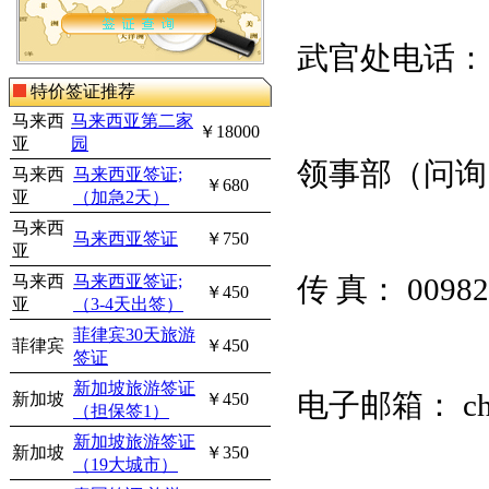
武官处电话：
特价签证推荐
马来西
马来西亚第二家
￥18000
亚
园
领事部（问询
马来西
马来西亚签证;
￥680
亚
（加急2天）
马来西
马来西亚签证
￥750
亚
马来西
马来西亚签证;
传
真：
00982
￥450
亚
（3-4天出签）
菲律宾30天旅游
菲律宾
￥450
签证
新加坡旅游签证
电子邮箱：
ch
新加坡
￥450
（担保签1）
新加坡旅游签证
新加坡
￥350
（19大城市）