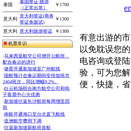
泰国签证;旅游
泰国
￥1700
e
（正常出签）
意大利签证(商务
意大利
￥1300
签证免面试)
意大利
意大利旅游签证
￥1300
有意出游的市
机票常识
以免耽误您的
·
马来西亚航空公司增开32航班，
电咨询或登陆
配合春运的进行
·
捷星开通新加坡至广州航线
验，可为您解
·
国航预计在春运期间安排加班共
2404班次，同比增幅9.2%。
便，快捷，省
·
白云机场联合南方航空公司和电
子客票中心大优惠
·
新加坡往返长沙航班每周增至四
班
·
南航开通海口至台北直飞航线
·
亚洲航空费用下调
·
往返新加坡新航班首航