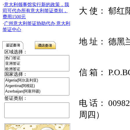
·
意大利领事馆实行新的政策，我
大
使：
郁红
司可代办所有意大利签证类别，
费用1500元
·
广州意大利签证协助代办 意大利
签证中心
地
址：
德黑
区域选择：
信
箱：
P.O.
国家选择：
签证类别：
电
话：
00982
周四）