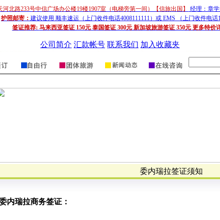
天河北路233号中信广场办公楼19楼1907室（电梯旁第一间）【信旅出国】
经理：章学超
护照邮寄：
建议使用 顺丰速运（上门收件电话4008111111）或 EMS （上门收件电话1
签证推荐:
马来西亚签证 150元 泰国签证 300元 新加坡旅游签证 350元 更多特价
公司简介
汇款帐号
联系我们
加入收藏夹
委内瑞拉签证须知
委内瑞拉商务签证：