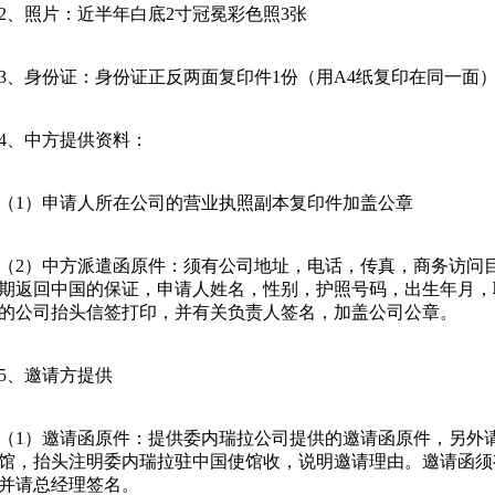
2
、照片：近半年白底
2
寸冠冕彩色照
3
张
3
、身份证：身份证正反两面复印件
1
份（用
A4
纸复印在同一面
4
、中方提供资料：
（
1
）申请人所在公司的营业执照副本复印件加盖公章
（
2
）中方派遣函原件：须有公司地址，电话，传真，商务访问
期返回中国的保证，申请人姓名，性别，护照号码，出生年月，
的公司抬头信签打印，并有关负责人签名，加盖公司公章。
5
、邀请方提供
（
1
）邀请函原件：提供委内瑞拉公司提供的邀请函原件，另外
馆，抬头注明委内瑞拉驻中国使馆收，说明邀请理由。邀请函须
并请总经理签名。