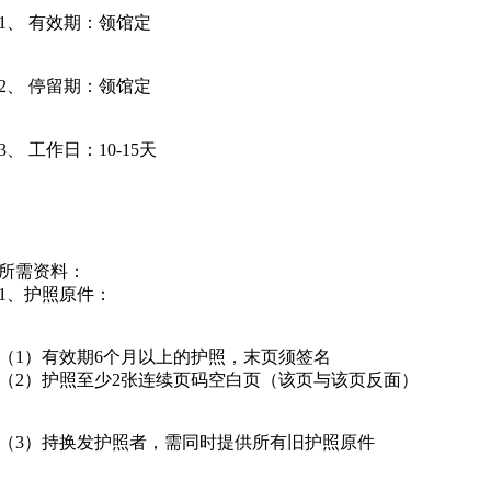
1、
有效期：领馆定
2、
停留期：领馆定
3、
工作日：
10-15
天
所需资料：
1
、护照原件：
（
1
）有效期
6
个月以上的护照，末页须签名
（
2
）护照至少
2
张连续页码空白页（该页与该页反面）
（
3
）持换发护照者，需同时提供所有旧护照原件