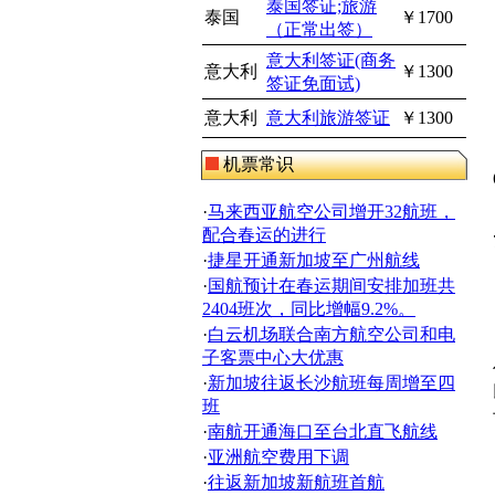
泰国签证;旅游
泰国
￥1700
（正常出签）
意大利签证(商务
意大利
￥1300
签证免面试)
意大利
意大利旅游签证
￥1300
机票常识
·
马来西亚航空公司增开32航班，
配合春运的进行
·
捷星开通新加坡至广州航线
·
国航预计在春运期间安排加班共
2404班次，同比增幅9.2%。
·
白云机场联合南方航空公司和电
子客票中心大优惠
·
新加坡往返长沙航班每周增至四
班
·
南航开通海口至台北直飞航线
·
亚洲航空费用下调
·
往返新加坡新航班首航