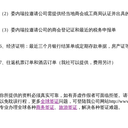
（
2
）委内瑞拉邀请公司需提供经当地商会或工商局认证并出具
（
3
）委内瑞拉邀请公司的商会登记证和最近的税务申报单
6
、经济证明：最近三个月银行结算单或定期存款单据，房产证
7
、往返机票订单和酒店订单（我社可以提供，费用另计）
你所提供的资料必须真实可靠，如有弄虚作假者可面临拒签。请
以免耽误行程，更多
全球签证
问题，可登陆我公司网站
http://ww
专业办理全球各种
商务签证
、
旅游签证
，解决各种签证难题。