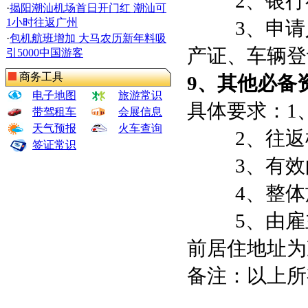
2
、银行
·
揭阳潮汕机场首日开门红 潮汕可
1小时往返广州
3
、申请
·
包机航班增加 大马农历新年料吸
产证、车辆登
引5000中国游客
商务工具
9
、其他必备
电子地图
旅游常识
具体要求：
1
带驾租车
会展信息
天气预报
火车查询
2
、往返
签证常识
3
、有效
4
、整体
5
、由雇
前居住地址为
备注：以上所