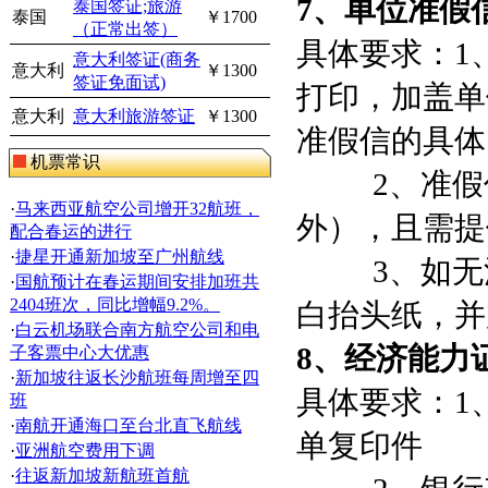
7
、单位准假
泰国签证;旅游
泰国
￥1700
（正常出签）
具体要求：
1
意大利签证(商务
意大利
￥1300
签证免面试)
打印，加盖单
意大利
意大利旅游签证
￥1300
准假信的具体
机票常识
2
、准假
·
马来西亚航空公司增开32航班，
外），且需提
配合春运的进行
·
捷星开通新加坡至广州航线
3
、如无
·
国航预计在春运期间安排加班共
2404班次，同比增幅9.2%。
白抬头纸，并
·
白云机场联合南方航空公司和电
8
、经济能力
子客票中心大优惠
·
新加坡往返长沙航班每周增至四
具体要求：
1
班
·
南航开通海口至台北直飞航线
单复印件
·
亚洲航空费用下调
·
往返新加坡新航班首航