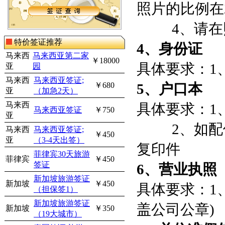
照片的比例在
4
、请在
特价签证推荐
4
、身份证
马来西
马来西亚第二家
￥18000
具体要求：
1
亚
园
马来西
马来西亚签证;
￥680
5
、户口本
亚
（加急2天）
马来西
具体要求：
1
马来西亚签证
￥750
亚
2
、如配
马来西
马来西亚签证;
￥450
亚
（3-4天出签）
复印件
菲律宾30天旅游
菲律宾
￥450
签证
6
、营业执照
新加坡旅游签证
新加坡
￥450
具体要求：
1
（担保签1）
新加坡旅游签证
盖公司公章
)
新加坡
￥350
（19大城市）