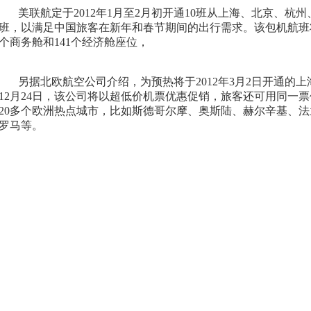
美联航定于
2012
年
1
月至
2
月初开通
10
班从上海、北京、杭州
班，以满足中国旅客在新年和春节期间的出行需求。该包机航班
个商务舱和
141
个经济舱座位，
另据北欧航空公司介绍，为预热将于
2012
年
3
月
2
日
开通的上
12
月
24
日
，该公司将以超低价机票优惠促销，旅客还可用同一票
20
多个欧洲热点城市，比如斯德哥尔摩、奥斯陆、赫尔辛基、法
罗马等。