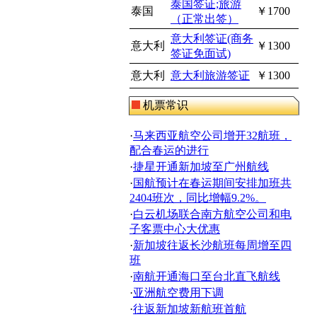
泰国签证;旅游
泰国
￥1700
（正常出签）
意大利签证(商务
意大利
￥1300
签证免面试)
意大利
意大利旅游签证
￥1300
机票常识
·
马来西亚航空公司增开32航班，
配合春运的进行
·
捷星开通新加坡至广州航线
·
国航预计在春运期间安排加班共
2404班次，同比增幅9.2%。
·
白云机场联合南方航空公司和电
子客票中心大优惠
·
新加坡往返长沙航班每周增至四
班
·
南航开通海口至台北直飞航线
·
亚洲航空费用下调
·
往返新加坡新航班首航