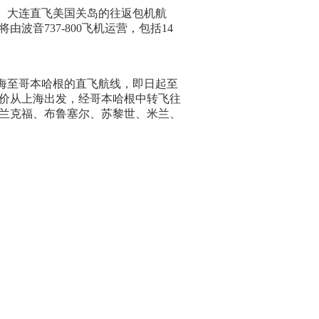
、大连直飞美国关岛的往返包机航
将由波音
737-800
飞机运营，包括
14
海至哥本哈根的直飞航线，即日起至
价从上海出发，经哥本哈根中转飞往
兰克福、布鲁塞尔、苏黎世、米兰、