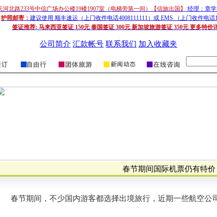
天河北路233号中信广场办公楼19楼1907室（电梯旁第一间）【信旅出国】
经理：章学超
护照邮寄：
建议使用 顺丰速运（上门收件电话4008111111）或 EMS （上门收件电话1
签证推荐:
马来西亚签证 150元 泰国签证 300元 新加坡旅游签证 350元 更多特价
公司简介
汇款帐号
联系我们
加入收藏夹
春节期间国际机票仍有特价
春节期间，不少国内游客都选择出境旅行，近期一些航空公