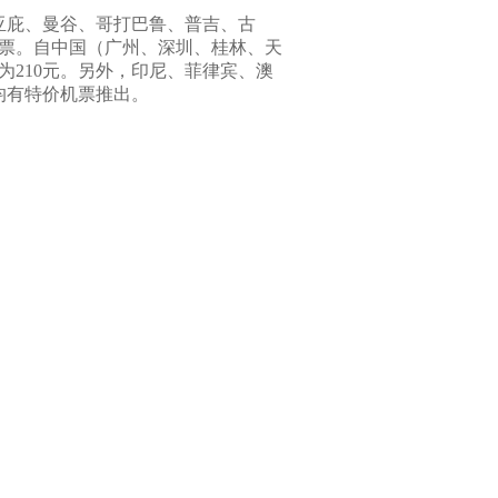
亚庇、曼谷、哥打巴鲁、普吉、古
票。自中国（广州、深圳、桂林、天
为
210
元。另外，印尼、菲律宾、澳
均有特价机票推出。