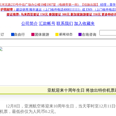
天河北路233号中信广场办公楼19楼1907室（电梯旁第一间）【信旅出国】
经理：章学超
护照邮寄：
建议使用 顺丰速运（上门收件电话4008111111）或 EMS （上门收件电话1
签证推荐:
马来西亚签证 150元 泰国签证 300元 新加坡旅游签证 350元 更多特价
公司简介
汇款帐号
联系我们
加入收藏夹
亚航迎来十周年生日 将放出特价机票
12
月
8
日
，亚洲航空将迎来
10
周年生日，当天零时至
12
月
11
日
机票，最低价仅为人民币
0.2
元。