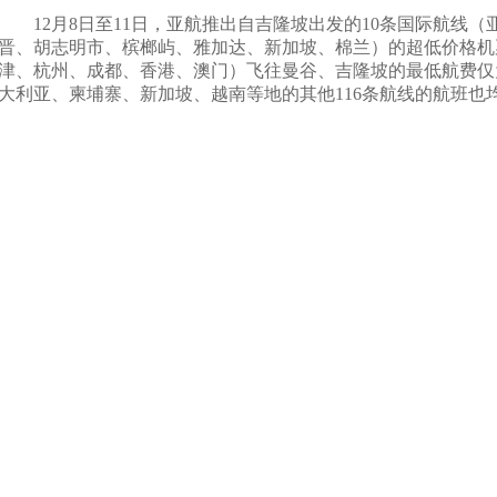
12
月
8
日
至
11
日，亚航推出自吉隆坡出发的
10
条国际航线（
晋、胡志明市、槟榔屿、雅加达、新加坡、棉兰）的超低价格机
津、杭州、成都、香港、澳门）飞往曼谷、吉隆坡的最低航费仅
大利亚、柬埔寨、新加坡、越南等地的其他
116
条航线的航班也