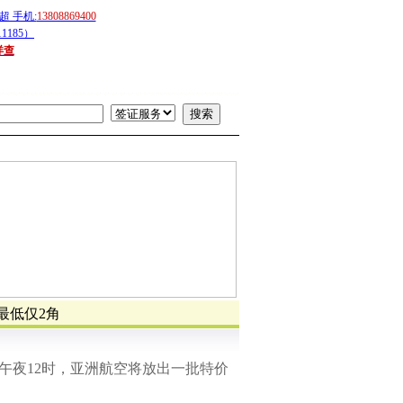
 手机:
13808869400
1185）
详查
最低仅2角
午夜
12
时，亚洲航空将放出一批特价