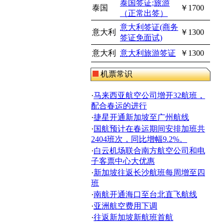
泰国签证;旅游
泰国
￥1700
（正常出签）
意大利签证(商务
意大利
￥1300
签证免面试)
意大利
意大利旅游签证
￥1300
机票常识
·
马来西亚航空公司增开32航班，
配合春运的进行
·
捷星开通新加坡至广州航线
·
国航预计在春运期间安排加班共
2404班次，同比增幅9.2%。
·
白云机场联合南方航空公司和电
子客票中心大优惠
·
新加坡往返长沙航班每周增至四
班
·
南航开通海口至台北直飞航线
·
亚洲航空费用下调
·
往返新加坡新航班首航