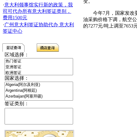
变。
·
意大利领事馆实行新的政策，我
司可代办所有意大利签证类别，
今年
7
月，国家发改
费用1500元
油采购价格下调，航空公
·
广州意大利签证协助代办 意大利
的
7277
元
/
吨上调至
7653
签证中心
区域选择：
国家选择：
签证类别：