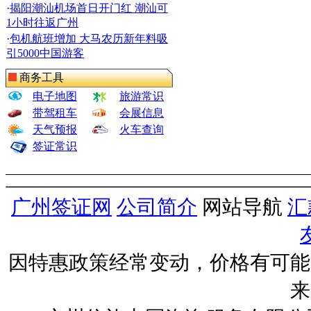
·
揭阳潮汕机场首日开门红 潮汕可
1小时往返广州
·
包机航班增加 大马农历新年料吸
引5000中国游客
商务工具
电子地图
旅游常识
带驾租车
会展信息
天气预报
火车查询
签证常识
广州签证网
公司简介
网站导航
汇
因特惠政策经常变动，价格有可能
来