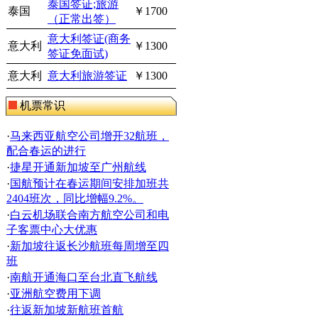
泰国签证;旅游
泰国
￥1700
（正常出签）
意大利签证(商务
意大利
￥1300
签证免面试)
意大利
意大利旅游签证
￥1300
机票常识
·
马来西亚航空公司增开32航班，
配合春运的进行
·
捷星开通新加坡至广州航线
·
国航预计在春运期间安排加班共
2404班次，同比增幅9.2%。
·
白云机场联合南方航空公司和电
子客票中心大优惠
·
新加坡往返长沙航班每周增至四
班
·
南航开通海口至台北直飞航线
·
亚洲航空费用下调
·
往返新加坡新航班首航