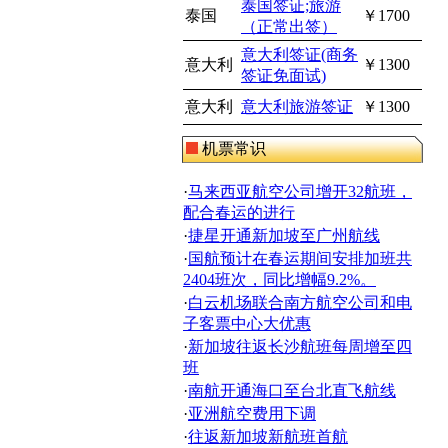
泰国签证;旅游
泰国
￥1700
（正常出签）
意大利签证(商务
意大利
￥1300
签证免面试)
意大利
意大利旅游签证
￥1300
机票常识
·
马来西亚航空公司增开32航班，
配合春运的进行
·
捷星开通新加坡至广州航线
·
国航预计在春运期间安排加班共
2404班次，同比增幅9.2%。
·
白云机场联合南方航空公司和电
子客票中心大优惠
·
新加坡往返长沙航班每周增至四
班
·
南航开通海口至台北直飞航线
·
亚洲航空费用下调
·
往返新加坡新航班首航