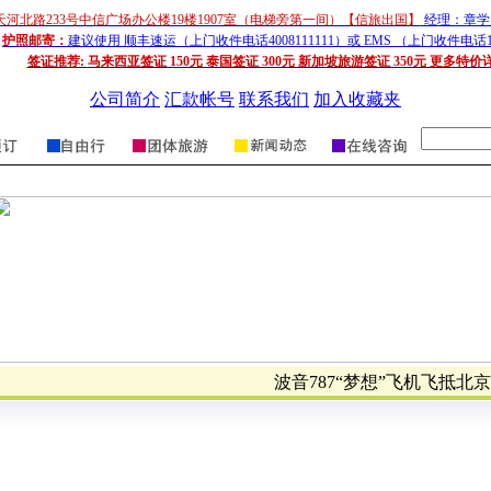
天河北路233号中信广场办公楼19楼1907室（电梯旁第一间）【信旅出国】
经理：章学超
护照邮寄：
建议使用 顺丰速运（上门收件电话4008111111）或 EMS （上门收件电话1
签证推荐:
马来西亚签证 150元 泰国签证 300元 新加坡旅游签证 350元 更多特价
公司简介
汇款帐号
联系我们
加入收藏夹
波音787“梦想”飞机飞抵北京