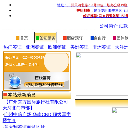
地址：
广州天河北路233号中信广场办公楼19楼
护照邮寄：
建议使用 顺丰速运（上门收
签证推荐:
马来西亚签证 150
公司简介
汇款
热门签证
亚洲签证
欧洲签证
美洲签证
非洲签证
大洋
本站最新消息
·
【广州东方国际旅行社有限公司
天河北门市部】
·
广州中信广场 华南CBD 顶级写字
楼简介
·
意大利签证面试地址