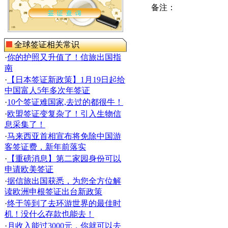
备注：
全球签证相关常识
·
你的护照又升值了！信旅出国指
南
·
【日本签证新政策】1月19日起给
中国富人5年多次年签证
·
10个签证难国家,去过的都很牛！
·
欧盟签证变复杂了！引入生物信
息采集了！
·
马来西亚首相宣布将免除中国游
客签证费，新年前落实
·
【重磅消息】第二家园身份可以
申请欧美签证
·
据信旅出国获悉，为您全方位解
读欧洲申根签证出台新政策
·
终于等到了去环游世界的最佳时
机！没什么存款也能去！
·
月收入能过3000元，你就可以去