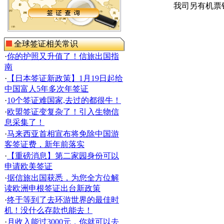
我司另有机票
全球签证相关常识
·
你的护照又升值了！信旅出国指
南
·
【日本签证新政策】1月19日起给
中国富人5年多次年签证
·
10个签证难国家,去过的都很牛！
·
欧盟签证变复杂了！引入生物信
息采集了！
·
马来西亚首相宣布将免除中国游
客签证费，新年前落实
·
【重磅消息】第二家园身份可以
申请欧美签证
·
据信旅出国获悉，为您全方位解
读欧洲申根签证出台新政策
·
终于等到了去环游世界的最佳时
机！没什么存款也能去！
·
月收入能过3000元，你就可以去