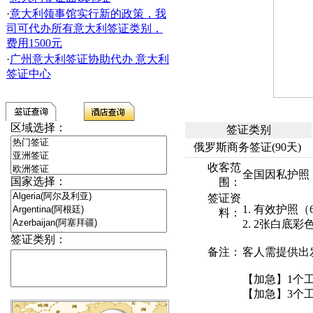
·
意大利领事馆实行新的政策，我
司可代办所有意大利签证类别，
费用1500元
·
广州意大利签证协助代办 意大利
签证中心
区域选择：
签证类别
俄罗斯商务签证(90天)
收客范
全国因私护照
国家选择：
围：
签证资
1. 有效护照
料：
2. 2张白底彩色照
签证类别：
备注：
客人需提供出
【加急】1个工
【加急】3个工