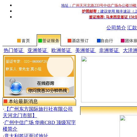
地址：
广州天河北路233号中信广场办公楼19楼
护照邮寄：
建议使用 顺丰速运（上门收
签证推荐:
马来西亚签证 150
公司简介
汇款
热门签证
亚洲签证
欧洲签证
美洲签证
非洲签证
大洋
本站最新消息
·
【广州东方国际旅行社有限公司
天河北门市部】
·
广州中信广场 华南CBD 顶级写字
楼简介
·
意大利签证面试地址