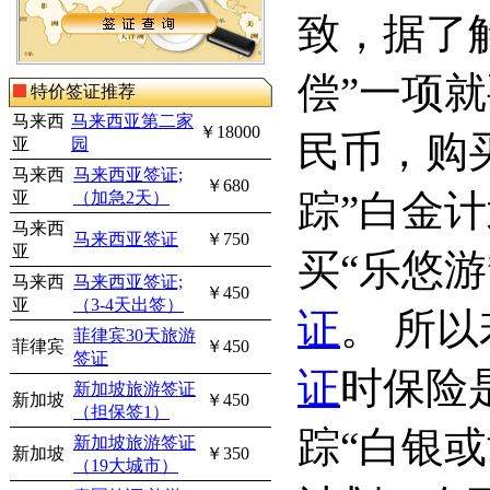
致，据了
偿”一项就
特价签证推荐
马来西
马来西亚第二家
￥18000
民币，购
亚
园
马来西
马来西亚签证;
￥680
踪”白金
亚
（加急2天）
马来西
马来西亚签证
￥750
亚
买“乐悠
马来西
马来西亚签证;
￥450
亚
（3-4天出签）
证
。 所
菲律宾30天旅游
菲律宾
￥450
签证
证
时保险
新加坡旅游签证
新加坡
￥450
（担保签1）
踪“白银
新加坡旅游签证
新加坡
￥350
（19大城市）