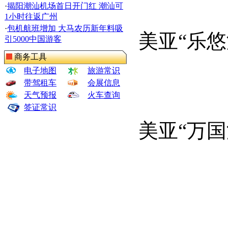
·
揭阳潮汕机场首日开门红 潮汕可
1小时往返广州
·
包机航班增加 大马农历新年料吸
美亚“乐悠
引5000中国游客
商务工具
电子地图
旅游常识
带驾租车
会展信息
天气预报
火车查询
签证常识
美亚“万国