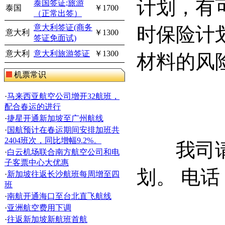
计划，有
泰国签证;旅游
泰国
￥1700
（正常出签）
意大利签证(商务
时保险计
意大利
￥1300
签证免面试)
意大利
意大利旅游签证
￥1300
材料的风
机票常识
·
马来西亚航空公司增开32航班，
配合春运的进行
·
捷星开通新加坡至广州航线
·
国航预计在春运期间安排加班共
2404班次，同比增幅9.2%。
我司请根
·
白云机场联合南方航空公司和电
子客票中心大优惠
划。 电话：0
·
新加坡往返长沙航班每周增至四
班
·
南航开通海口至台北直飞航线
·
亚洲航空费用下调
·
往返新加坡新航班首航